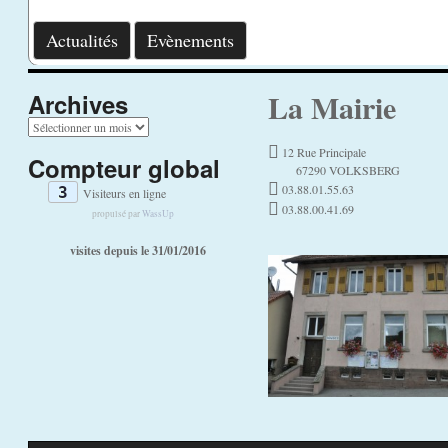
Actualités
Evènements
La Mairie
Archives
A
r
12 Rue Principale
Compteur global
c
67290 VOLKSBERG
h
03.88.01.55.63
3
Visiteurs en ligne
i
03.88.00.41.69
v
propulsé par
WassUp
e
visites depuis le 31/01/2016
s