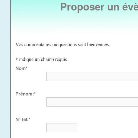
Proposer un év
Vos commentaires ou questions sont bienvenues.
*
indique un champ requis
Nom
*
Prénom:
*
N° tél:
*