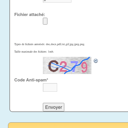
Fichier attaché:
Types de fichiers autorisés: doc,docx,pdf,txt,gif,jpg,jpeg,png.
Taille maximale des fichiers: 1mb.
Code Anti-spam
*