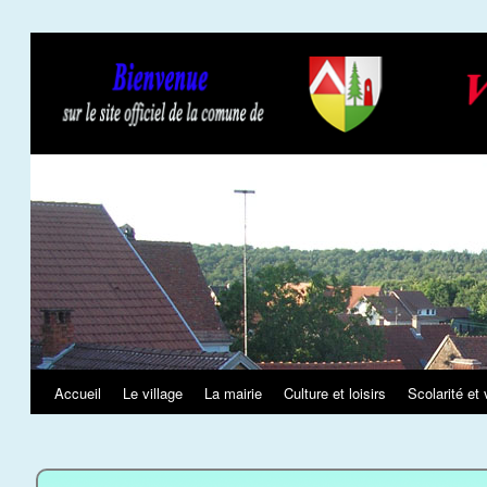
Slideshow
Accueil
Le village
La mairie
Culture et loisirs
Scolarité et 
Aller
au
contenu