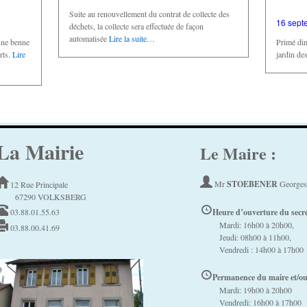
Suite au renouvellement du contrat de collecte des
16 sept
déchets, la collecte sera effectuée de façon
automatisée
Lire la suite…
une benne
Primé di
rts.
Lire
jardin de
La Mairie
Le Maire :
Mr
STOEBENER
Georges
12 Rue Principale
67290 VOLKSBERG
03.88.01.55.63
Heure d’ouverture du secrét
Mardi: 16h00 à 20h00,
03.88.00.41.69
Jeudi: 08h00 à 11h00,
Vendredi : 14h00 à 17h00
Permanence du maire et/ou 
Mardi: 19h00 à 20h00
Vendredi: 16h00 à 17h00