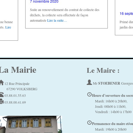
7 novembre 2020
Suite au renouvellement du contrat de collecte des
16 sept
déchets, la collecte sera effectuée de façon
automatisée
Lire la suite…
une benne
Primé di
rts.
Lire
jardin de
La Mairie
Le Maire :
Mr
STOEBENER
Georges
12 Rue Principale
67290 VOLKSBERG
03.88.01.55.63
Heure d’ouverture du secrét
Mardi: 16h00 à 20h00,
03.88.00.41.69
Jeudi: 08h00 à 11h00,
Vendredi : 14h00 à 17h00
Permanence du maire et/ou 
Mardi: 19h00 à 20h00