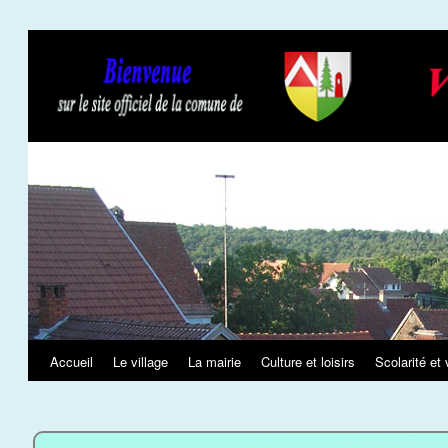
Slideshow
Accueil
Le village
La mairie
Culture et loisirs
Scolarité et 
Aller
au
contenu