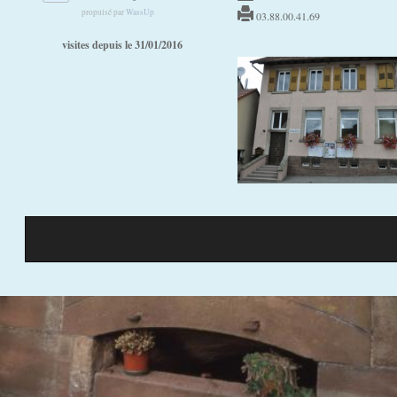
v
propulsé par
WassUp
03.88.00.41.69
e
visites depuis le 31/01/2016
s