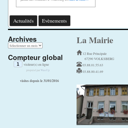
Actualités
Evènements
La Mairie
Archives
A
r
12 Rue Principale
Compteur global
c
67290 VOLKSBERG
h
1
visiteur(s) en ligne
03.88.01.55.63
i
v
propulsé par
WassUp
03.88.00.41.69
e
visites depuis le 31/01/2016
s