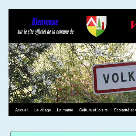
Slideshow
Accueil
Le village
La mairie
Culture et loisirs
Scolarité et 
Aller
au
contenu