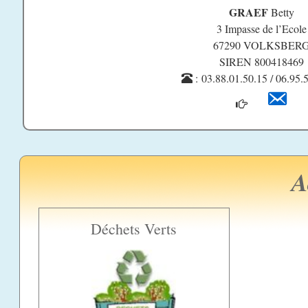
GRAEF
Betty
3 Impasse de l’Ecole
67290 VOLKSBER
SIREN 800418469
: 03.88.01.50.15 / 06.95.
A
Déchets Verts