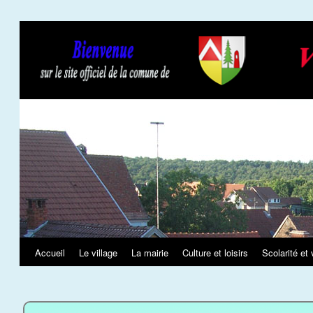
Slideshow
Accueil
Le village
La mairie
Culture et loisirs
Scolarité et 
Aller
au
contenu