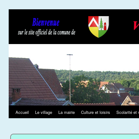
Slideshow
Accueil
Le village
La mairie
Culture et loisirs
Scolarité et 
Aller
au
contenu