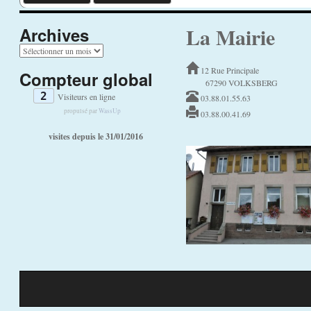
La Mairie
Archives
A
r
12 Rue Principale
Compteur global
c
67290 VOLKSBERG
h
2
Visiteurs en ligne
03.88.01.55.63
i
v
propulsé par
WassUp
03.88.00.41.69
e
visites depuis le 31/01/2016
s