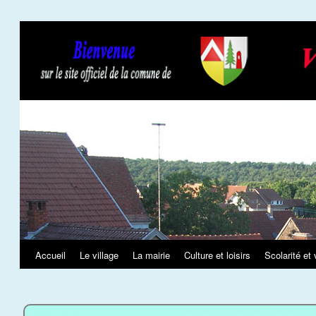
Slideshow
Accueil
Le village
La mairie
Culture et loisirs
Scolarité et 
Aller
au
contenu