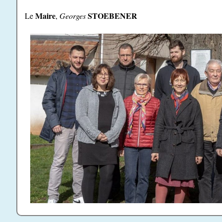
Maire
STOEBENER
Le
,
Georges