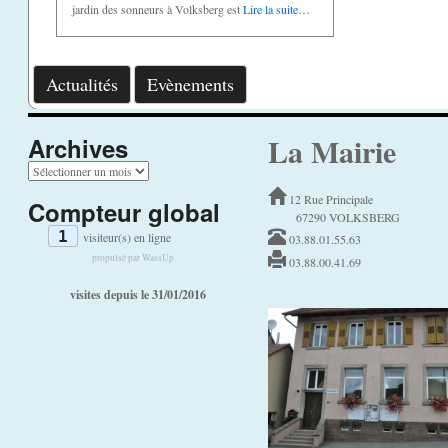
jardin des sonneurs à Volksberg est
Lire la suite…
Actualités
Evènements
La Mairie
Archives
A
r
12 Rue Principale
Compteur global
c
67290 VOLKSBERG
h
1
visiteur(s) en ligne
03.88.01.55.63
i
v
propulsé par
WassUp
03.88.00.41.69
e
visites depuis le 31/01/2016
s