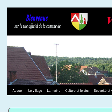
Slideshow
Accueil
Le village
La mairie
Culture et loisirs
Scolarité et 
Aller
au
contenu