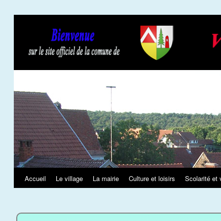
Slideshow
Accueil
Le village
La mairie
Culture et loisirs
Scolarité et 
Aller
au
contenu