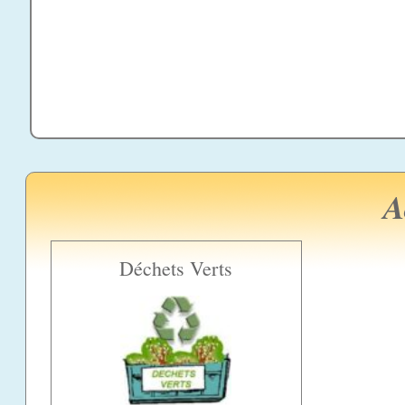
A
Déchets Verts